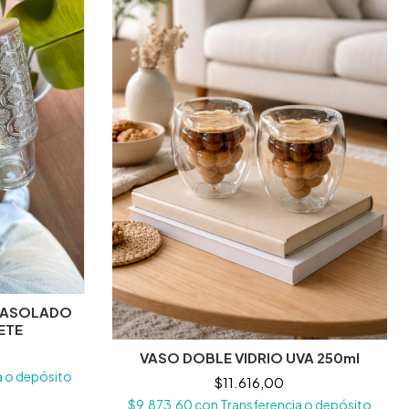
NASOLADO
ETE
VASO DOBLE VIDRIO UVA 250ml
a o depósito
$11.616,00
$9.873,60
con
Transferencia o depósito