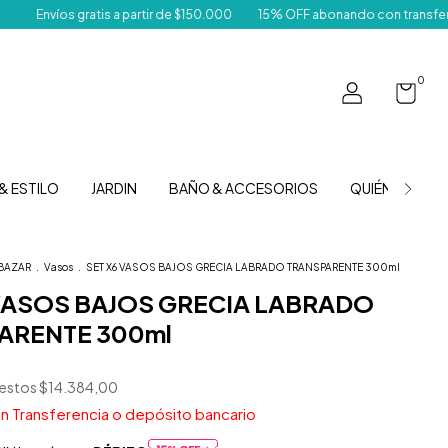
ratis a partir de $150.000
15% OFF abonando con transferencia
Desp
0
& ESTILO
JARDIN
BAÑO & ACCESORIOS
QUIÉNES SOM
BAZAR
.
Vasos
.
SET X6 VASOS BAJOS GRECIA LABRADO TRANSPARENTE 300ml
 VASOS BAJOS GRECIA LABRADO
ARENTE 300ml
uestos
$14.384,00
n
Transferencia o depósito bancario