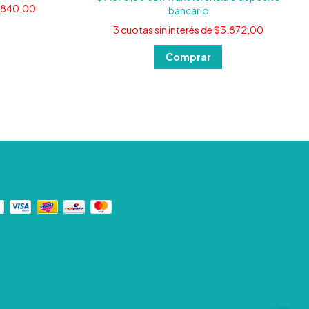
.840,00
bancario
3
cuotas sin interés de
$3.872,00