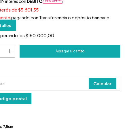
IN interés con
DÉBITO
nterés de
$5.801,55
uento
pagando con Transferencia o depósito bancario
talles
uperando los
$150.000,00
 el CP:
o
Cambiar CP
Calcular
ódigo postal
: 7,5cm