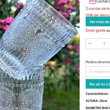
Cuotas S
3
cuotas sin i
15% de desc
Ver más de
Envío gratis
s
Entregas para
Medios de enví
No sé mi c
Características:
ALTURA: 10cm
DIAMETRO BOCA