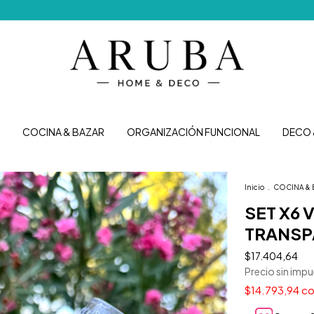
Envíos g
COCINA & BAZAR
ORGANIZACIÓN FUNCIONAL
DECO 
Inicio
.
COCINA & 
SET X6
TRANSP
$17.404,64
Precio sin imp
$14.793,94
co