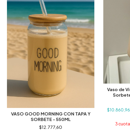
Vaso de V
Sorbet
$10.860,9
VASO GOOD MORNING CON TAPA Y
SORBETE - 550ML
3
cuotas
$12.777,60