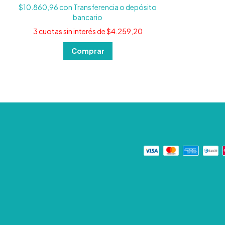
$10.860,96
con
Transferencia o depósito
bancario
3
cuotas sin interés de
$4.259,20