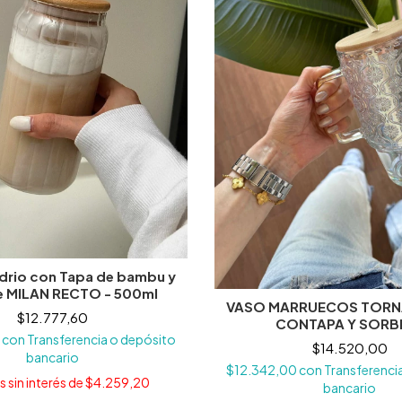
idrio con Tapa de bambu y
e MILAN RECTO - 500ml
VASO MARRUECOS TOR
$12.777,60
CONTAPA Y SORB
6
con
Transferencia o depósito
$14.520,00
bancario
$12.342,00
con
Transferenci
 sin interés de
$4.259,20
bancario