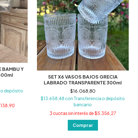
E BAMBU Y
500ml
SET X6 VASOS BAJOS GRECIA
LABRADO TRANSPARENTE 300ml
$16.068,80
 o depósito
$13.658,48
con
Transferencia o depósito
bancario
.138,90
3
cuotas sin interés de
$5.356,27