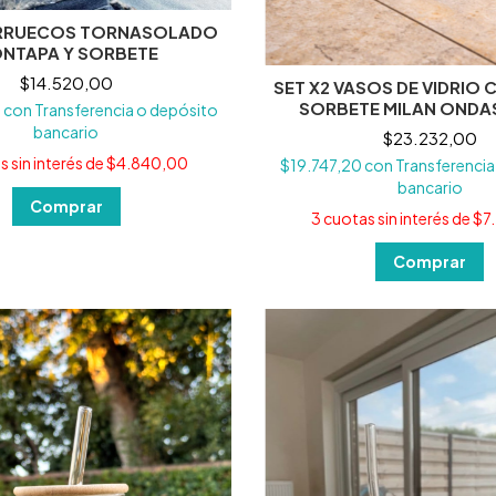
RRUECOS TORNASOLADO
NTAPA Y SORBETE
$14.520,00
SET X2 VASOS DE VIDRIO 
SORBETE MILAN ONDA
0
con
Transferencia o depósito
bancario
$23.232,00
 sin interés de
$4.840,00
$19.747,20
con
Transferencia
bancario
3
cuotas sin interés de
$7