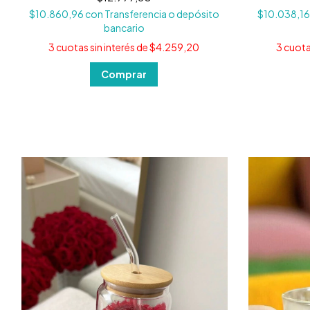
$10.860,96
con
Transferencia o depósito
$10.038,1
bancario
3
cuotas sin interés de
$4.259,20
3
cuota