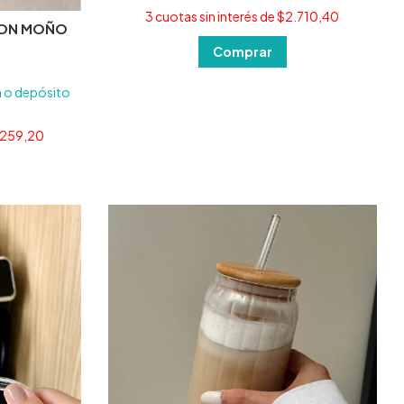
3
cuotas sin interés de
$2.710,40
CON MOÑO
a o depósito
.259,20