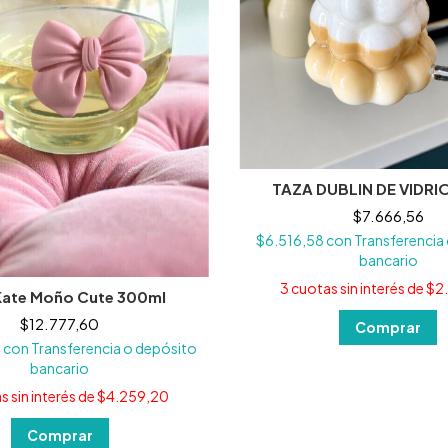
TAZA DUBLIN DE VIDRI
$7.666,56
$6.516,58
con
Transferencia
bancario
3
cuotas sin interés de
$2
Kate Moño Cute 300ml
$12.777,60
6
con
Transferencia o depósito
bancario
s sin interés de
$4.259,20