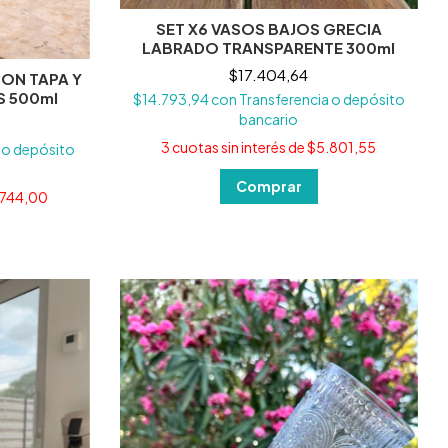
SET X6 VASOS BAJOS GRECIA
LABRADO TRANSPARENTE 300ml
$17.404,64
CON TAPA Y
S 500ml
$14.793,94
con
Transferencia o depósito
bancario
3
cuotas sin interés de
$5.801,55
 o depósito
.744,00