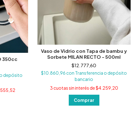
Vaso de Vidrio con Tapa de bambu y
Sorbete MILAN RECTO - 500ml
O 350cc
$12.777,60
$10.860,96
con
Transferencia o depósito
 o depósito
bancario
3
cuotas sin interés de
$4.259,20
.555,52