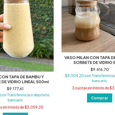
VASO MILAN CON TAPA D
SORBETE DE VIDRIO 
$9.416,70
$8.004,20
con
Transferencia
CON TAPA DE BAMBU Y
bancario
DE VIDRIO LINEAL 500ml
3
cuotas sin interés de
$3
$9.177,61
con
Transferencia o depósito
bancario
 sin interés de
$3.059,20