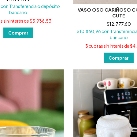
6
con
Transferencia o depósito
VASO OSO CARIÑOSO 
bancario
CUTE
s sin interés de
$3.936,53
$12.777,60
$10.860,96
con
Transferenci
bancario
3
cuotas sin interés de
$4