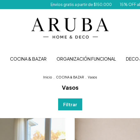
e $150.000
15% OFF abonando con transferencia
Despachamos tu com
COCINA & BAZAR
ORGANIZACIÓN FUNCIONAL
DECO 
Inicio
.
COCINA & BAZAR
.
Vasos
Vasos
Filtrar