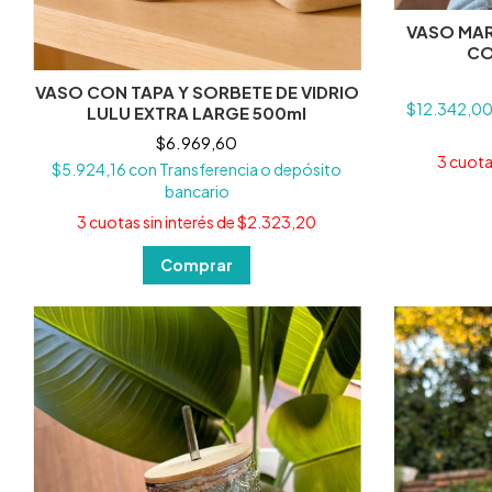
VASO MA
CO
VASO CON TAPA Y SORBETE DE VIDRIO
$12.342,0
LULU EXTRA LARGE 500ml
$6.969,60
3
cuotas
$5.924,16
con
Transferencia o depósito
bancario
3
cuotas sin interés de
$2.323,20