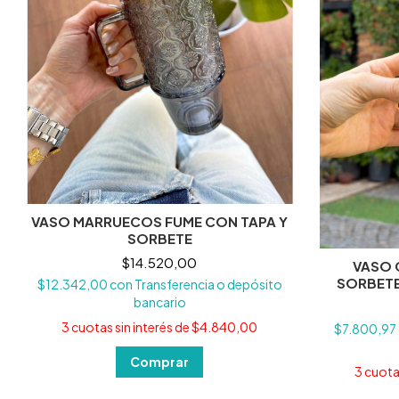
VASO MARRUECOS FUME CON TAPA Y
SORBETE
$14.520,00
VASO 
SORBETE 
$12.342,00
con
Transferencia o depósito
bancario
3
cuotas sin interés de
$4.840,00
$7.800,97
3
cuotas