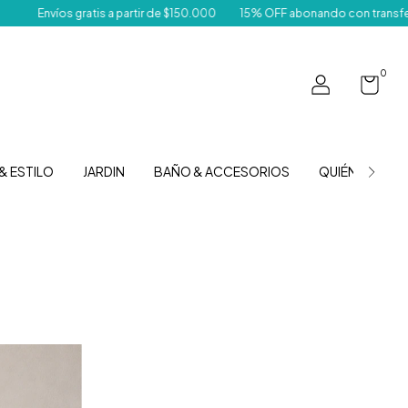
Envíos gratis a partir de $150.000
15% OFF abonando con transferenci
0
& ESTILO
JARDIN
BAÑO & ACCESORIOS
QUIÉNES SOM