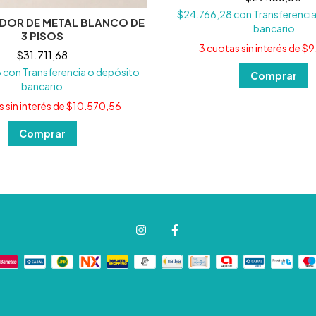
$24.766,28
con
Transferenci
DOR DE METAL BLANCO DE
bancario
3 PISOS
3
cuotas sin interés de
$9
$31.711,68
3
con
Transferencia o depósito
bancario
 sin interés de
$10.570,56