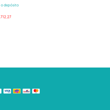
a o depósito
.712,27