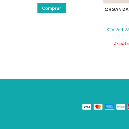
ORGANIZA
$26.954,9
3
cuotas