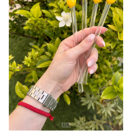
1
/
5