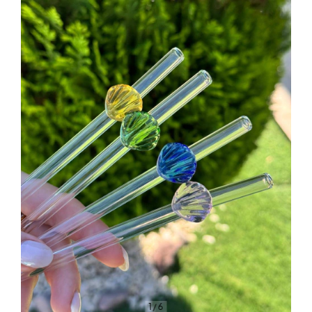
1
/
6