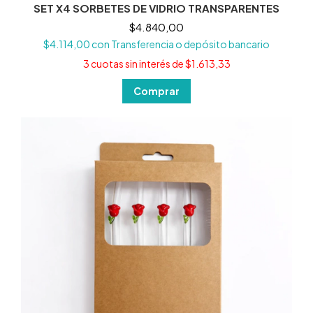
SET X4 SORBETES DE VIDRIO TRANSPARENTES
$4.840,00
$4.114,00
con
Transferencia o depósito bancario
3
cuotas sin interés de
$1.613,33