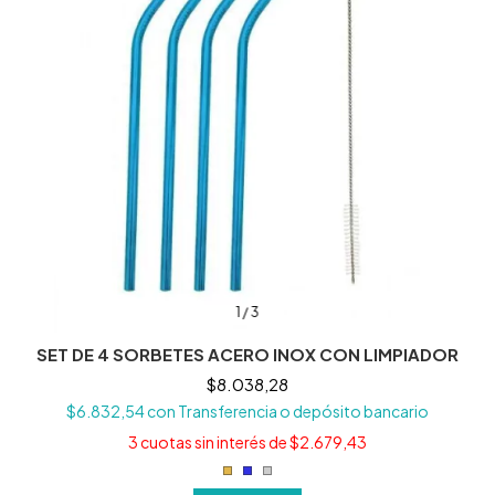
1
/
3
SET DE 4 SORBETES ACERO INOX CON LIMPIADOR
$8.038,28
$6.832,54
con
Transferencia o depósito bancario
3
cuotas sin interés de
$2.679,43