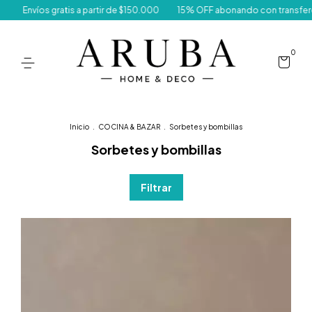
r de $150.000
15% OFF abonando con transferencia
Despachamos tu c
0
Inicio
.
COCINA & BAZAR
.
Sorbetes y bombillas
Sorbetes y bombillas
Filtrar