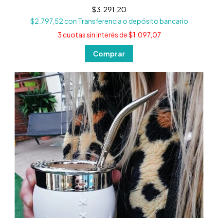
$3.291,20
$2.797,52
con
Transferencia o depósito bancario
3
cuotas sin interés de
$1.097,07