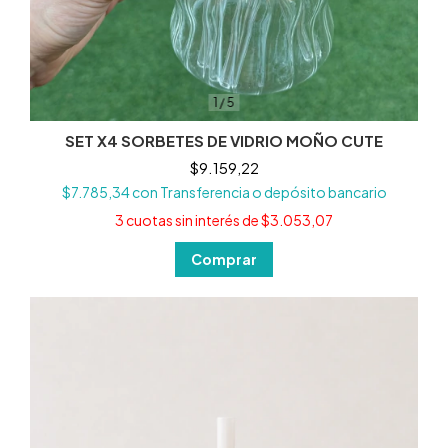
1
/
5
SET X4 SORBETES DE VIDRIO MOÑO CUTE
$9.159,22
$7.785,34
con
Transferencia o depósito bancario
3
cuotas sin interés de
$3.053,07