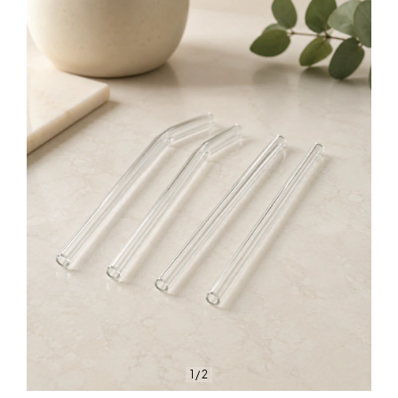
1
/
2