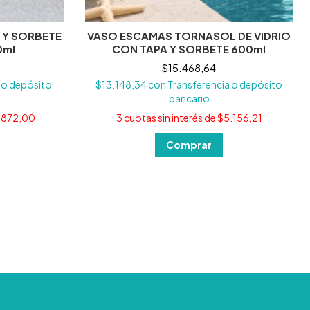
 Y SORBETE
VASO ESCAMAS TORNASOL DE VIDRIO
0ml
CON TAPA Y SORBETE 600ml
$15.468,64
 o depósito
$13.148,34
con
Transferencia o depósito
bancario
.872,00
3
cuotas sin interés de
$5.156,21