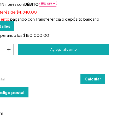
IN interés con
DÉBITO
nterés de
$4.840,00
uento
pagando con Transferencia o depósito bancario
talles
uperando los
$150.000,00
 el CP:
o
Cambiar CP
Calcular
ódigo postal
cm