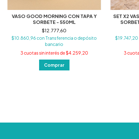
VASO GOOD MORNING CON TAPA Y
SET X2 VA
SORBETE - 550ML
SORBET
$12.777,60
$10.860,96
con
Transferencia o depósito
$19.747,20
bancario
3
cuotas sin interés de
$4.259,20
3
cuota