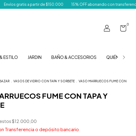
 partir de $150.000
15% OFF abonando con transferencia
Despachamo
0
& ESTILO
JARDIN
BAÑO & ACCESORIOS
QUIÉNES SOM
BAZAR
.
VASOS DE VIDRIO CON TAPA Y SORBETE
.
VASO MARRUECOS FUME CON
ARRUECOS FUME CON TAPA Y
E
uestos
$12.000,00
on
Transferencia o depósito bancario