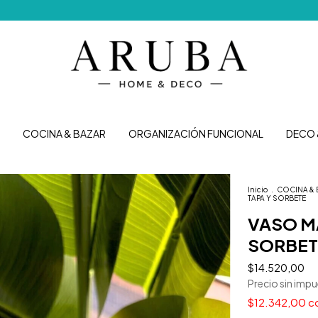
Envíos gratis a
COCINA & BAZAR
ORGANIZACIÓN FUNCIONAL
DECO 
Inicio
.
COCINA & 
TAPA Y SORBETE
VASO M
SORBET
$14.520,00
Precio sin imp
$12.342,00
c