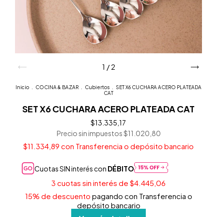
1
/
2
Inicio
.
COCINA & BAZAR
.
Cubiertos
.
SET X6 CUCHARA ACERO PLATEADA
CAT
SET X6 CUCHARA ACERO PLATEADA CAT
$13.335,17
Precio sin impuestos
$11.020,80
$11.334,89
con
Transferencia o depósito bancario
Cuotas SIN interés con
DÉBITO
3
cuotas sin interés de
$4.445,06
15% de descuento
pagando con Transferencia o
depósito bancario