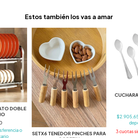
Estos también los vas a amar
CUCHARA
ATO DOBLE
IO
$2.905,6
0
dep
sferencia o
3
cuotas si
SETX6 TENEDOR PINCHES PARA
ario