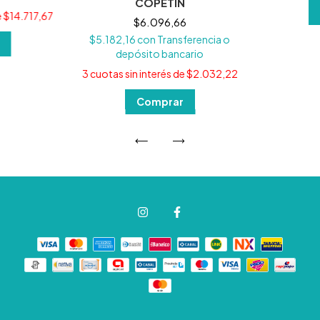
COPETIN
e
$14.717,67
$6.096,66
$5.182,16
con
Transferencia o
depósito bancario
3
cuotas sin interés de
$2.032,22