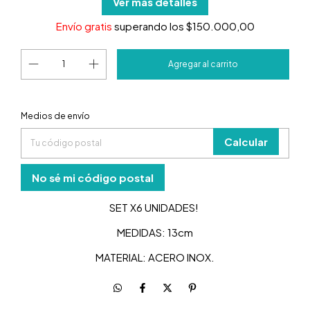
Ver más detalles
Envío gratis
superando los
$150.000,00
Entregas para el CP:
Medios de envío
Cambiar
CP
Calcular
No sé mi código postal
SET X6 UNIDADES!
MEDIDAS: 13cm
MATERIAL: ACERO INOX.