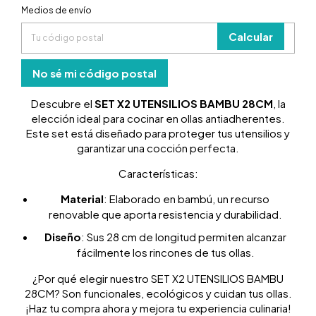
Entregas para el CP:
Medios de envío
Cambiar
CP
Calcular
No sé mi código postal
Descubre el
SET X2 UTENSILIOS BAMBU 28CM
, la
elección ideal para cocinar en ollas antiadherentes.
Este set está diseñado para proteger tus utensilios y
garantizar una cocción perfecta.
Características:
Material
: Elaborado en bambú, un recurso
renovable que aporta resistencia y durabilidad.
Diseño
: Sus 28 cm de longitud permiten alcanzar
fácilmente los rincones de tus ollas.
¿Por qué elegir nuestro SET X2 UTENSILIOS BAMBU
28CM? Son funcionales, ecológicos y cuidan tus ollas.
¡Haz tu compra ahora y mejora tu experiencia culinaria!