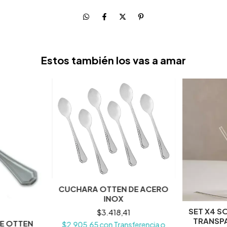
Estos también los vas a amar
CUCHARA OTTEN DE ACERO
INOX
SET X4 S
$3.418,41
TRANSP
E OTTEN
$2.905,65
con
Transferencia o