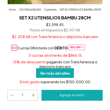
Inicio
.
COCINA & BAZAR
.
Cubiertos
.
SET X2 UTENSILIOS BAMBU 28CM
SET X2 UTENSILIOS BAMBU 28CM
$2.598,45
Precio sin impuestos
$2.147,48
$2.208,68
con
Transferencia o depósito bancario
Cuotas SIN interés con
DÉBITO
3
cuotas sin interés de
$866,15
15% de descuento
pagando con Transferencia o
depósito bancario
Ver más detalles
Envío gratis
superando los
$150.000,00