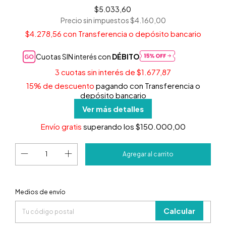
$5.033,60
Precio sin impuestos
$4.160,00
$4.278,56
con
Transferencia o depósito bancario
Cuotas SIN interés con
DÉBITO
3
cuotas sin interés de
$1.677,87
15% de descuento
pagando con Transferencia o
depósito bancario
Ver más detalles
Envío gratis
superando los
$150.000,00
Entregas para el CP:
Medios de envío
Cambiar
CP
Calcular