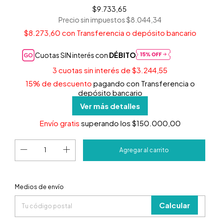
$9.733,65
Precio sin impuestos
$8.044,34
$8.273,60
con
Transferencia o depósito bancario
Cuotas SIN interés con
DÉBITO
3
cuotas sin interés de
$3.244,55
15% de descuento
pagando con Transferencia o
depósito bancario
Ver más detalles
Envío gratis
superando los
$150.000,00
Entregas para el CP:
Medios de envío
Cambiar
CP
Calcular