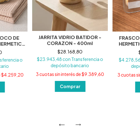
JARRITA VIDRIO BATIDOR -
COCO DE
FRASCO
CORAZON - 400ml
HERMETICA
HERMETI
00CC
$28.168,80
0
$23.943,48
con
Transferencia o
sferencia o
$4.278,5
depósito bancario
ario
dep
3
cuotas sin interés de
$9.389,60
e
$4.259,20
3
cuotas si