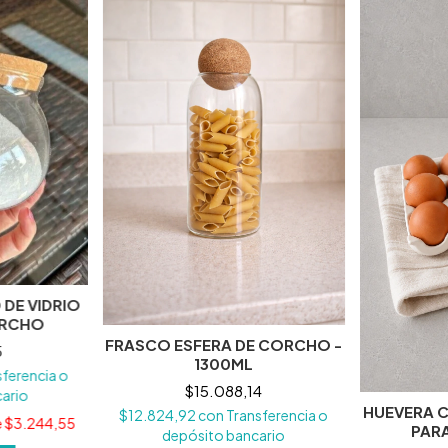
DE VIDRIO
ORCHO
FRASCO ESFERA DE CORCHO -
5
1300ML
sferencia o
$15.088,14
ario
HUEVERA 
$12.824,92
con
Transferencia o
e
$3.244,55
PARA
depósito bancario