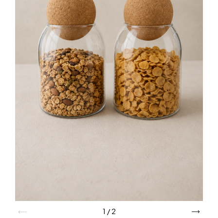
1
/
2