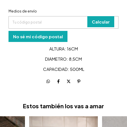
Entregas para el CP:
Medios de envío
Cambiar
CP
Calcular
No sé mi código postal
ALTURA: 16CM
DIAMETRO: 8,5CM
CAPACIDAD: 500ML
Estos también los vas a amar