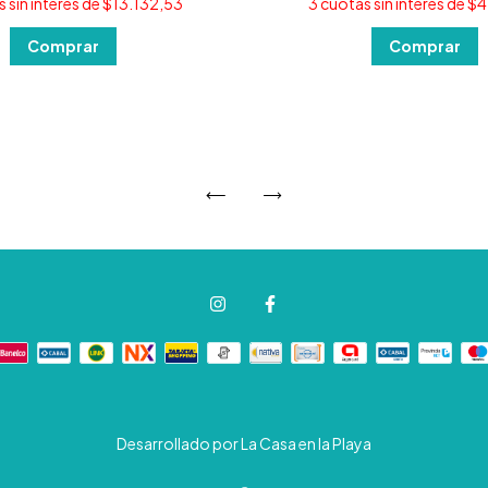
 sin interés de
$13.132,53
3
cuotas sin interés de
$4
Desarrollado por La Casa en la Playa