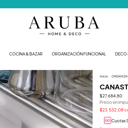
Envíos 
COCINA & BAZAR
ORGANIZACIÓN FUNCIONAL
DECO 
Inicio
.
ORGANIZA
CANAST
$27.684,80
Precio sin imp
$23.532,08
c
Cuotas S