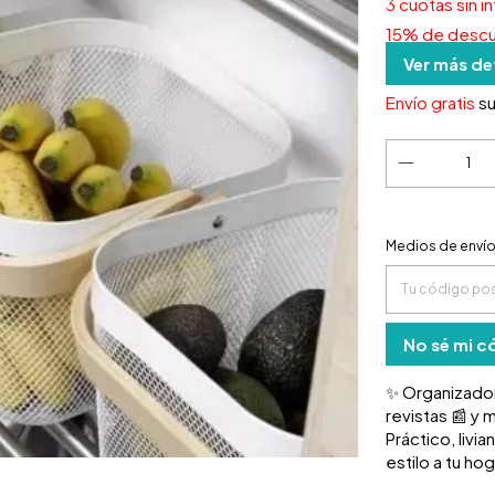
3
cuotas sin i
15% de desc
Ver más de
Envío gratis
s
Entregas para
Medios de enví
No sé mi c
✨ Organizador 
revistas 📰 y
Práctico, livi
estilo a tu hog