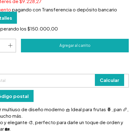
nterés de
$9.228,27
uento
pagando con Transferencia o depósito bancario
talles
uperando los
$150.000,00
 el CP:
o
Cambiar CP
Calcular
ódigo postal
multiuso de diseño moderno 🧺 Ideal para frutas 🍍, pan 🥖,
 mucho más.
ano y elegante 🎨, perfecto para darle un toque de orden y
ar 🏡.