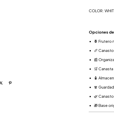
COLOR: WHIT
Opciones de
🍍 Frutero
🥖 Canasto 
📰 Organiza
🛒 Canasta
🧴 Almacen
🧣 Guardad
🌿 Canasto 
🎁 Base ori