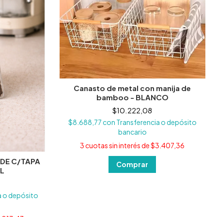
Canasto de metal con manija de
bamboo - BLANCO
$10.222,08
$8.688,77
con
Transferencia o depósito
bancario
3
cuotas sin interés de
$3.407,36
IDE C/TAPA
L
a o depósito