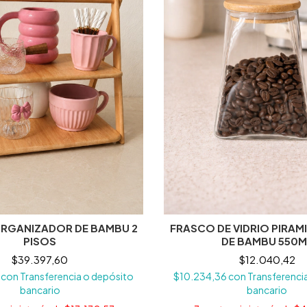
ORGANIZADOR DE BAMBU 2
FRASCO DE VIDRIO PIRAM
PISOS
DE BAMBU 550M
$39.397,60
$12.040,42
6
con
Transferencia o depósito
$10.234,36
con
Transferenci
bancario
bancario