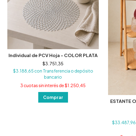
Individual de PCV Hoja - COLOR PLATA
$3.751,35
$3.188,65
con
Transferencia o depósito
bancario
3
cuotas sin interés de
$1.250,45
ESTANTE 
$33.487,9