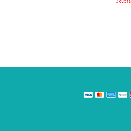
3
cuotas