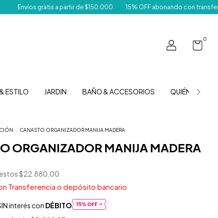
gratis a partir de $150.000
15% OFF abonando con transferencia
De
0
& ESTILO
JARDIN
BAÑO & ACCESORIOS
QUIÉNES SOM
CIÓN
.
CANASTO ORGANIZADOR MANIJA MADERA
O ORGANIZADOR MANIJA MADERA
uestos
$22.880,00
on
Transferencia o depósito bancario
IN interés con
DÉBITO