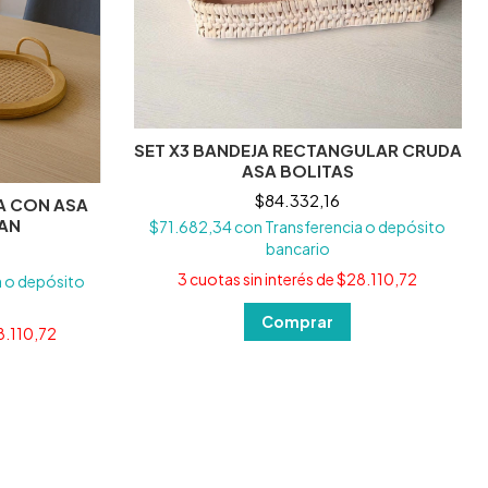
SET X3 BANDEJA RECTANGULAR CRUDA
ASA BOLITAS
$84.332,16
A CON ASA
TAN
$71.682,34
con
Transferencia o depósito
bancario
3
cuotas sin interés de
$28.110,72
a o depósito
.110,72