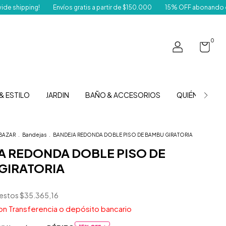
Envíos gratis a partir de $150.000
15% OFF abonando con transferenci
0
& ESTILO
JARDIN
BAÑO & ACCESORIOS
QUIÉNES SOM
BAZAR
.
Bandejas
.
BANDEJA REDONDA DOBLE PISO DE BAMBU GIRATORIA
A REDONDA DOBLE PISO DE
GIRATORIA
uestos
$35.365,16
on
Transferencia o depósito bancario