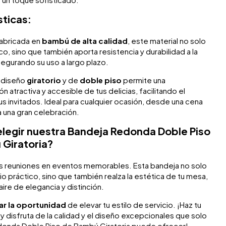
sticas:
Fabricada en
bambú de alta calidad
, este material no solo
o, sino que también aporta resistencia y durabilidad a la
egurando su uso a largo plazo.
u diseño
giratorio
y de
doble piso
permite una
n atractiva y accesible de tus delicias, facilitando el
tus invitados. Ideal para cualquier ocasión, desde una cena
a una gran celebración.
elegir nuestra Bandeja Redonda Doble Piso
Giratoria?
s reuniones en eventos memorables. Esta bandeja no solo
o práctico, sino que también realza la estética de tu mesa,
ire de elegancia y distinción.
ar la oportunidad
de elevar tu estilo de servicio. ¡Haz tu
 disfruta de la calidad y el diseño excepcionales que solo
donda Doble Piso de Bambú Giratoria puede ofrecer!