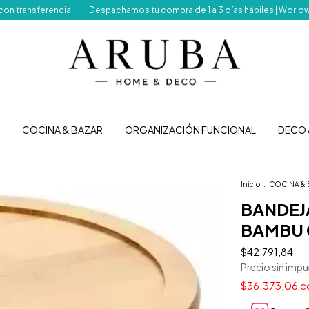
a
Despachamos tu compra de 1 a 3 días hábiles | Worldwide shipping!
COCINA & BAZAR
ORGANIZACIÓN FUNCIONAL
DECO 
Inicio
.
COCINA & 
BANDEJ
BAMBU 
$42.791,84
Precio sin imp
$36.373,06
c