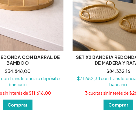
REDONDA CON BARRAL DE
SET X2 BANDEJA REDOND
BAMBOO
DE MADERA Y RA
$34.848,00
$84.332,16
0
con
Transferencia o depósito
$71.682,34
con
Transferenci
bancario
bancario
 sin interés de
$11.616,00
3
cuotas sin interés de
$28