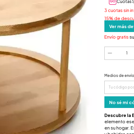
Cuotas S
3
cuotas sin i
15% de desc
Ver más de
Envío gratis
s
Entregas para
Medios de enví
No sé mi c
Descubre la 
elemento esen
en su hogar. E
y bebidas con