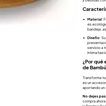
Caracterí
Material
: 
es ecológic
bandeja, as
Diseño
: S
presentació
servicio a 
íntima hast
¿Por qué 
de Bambú 
Transforma tu
es un accesori
aportando un a
No dejes pas
compra ahora y
la Bandeja Re