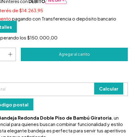
IN interés con
DÉBITO
nterés de
$14.263,95
uento
pagando con Transferencia o depósito bancario
talles
uperando los
$150.000,00
 el CP:
o
Cambiar CP
Calcular
ódigo postal
Bandeja Redonda Doble Piso de Bambú Giratoria
, un
cial para quienes buscan combinar funcionalidad y estilo
sta elegante bandeja es perfecta para servir tus aperitivos
 un toque sofisticado.