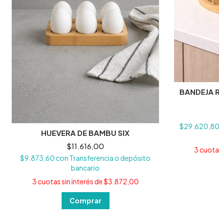
BANDEJA 
$29.620,8
HUEVERA DE BAMBU SIX
$11.616,00
3
cuotas
$9.873,60
con
Transferencia o depósito
bancario
3
cuotas sin interés de
$3.872,00