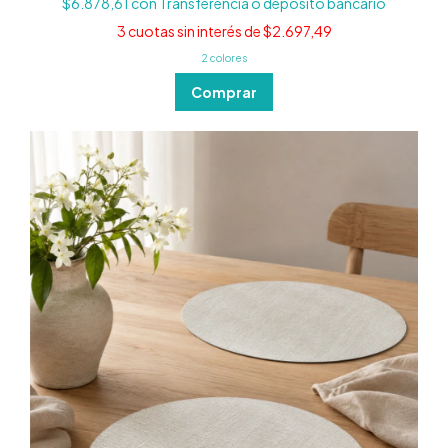
$6.878,61
con
Transferencia o depósito bancario
3
cuotas sin interés de
$2.697,49
2 colores
Comprar