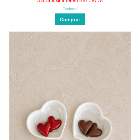
3
cuotas sin interés de
$1.710,78
7 colores
Comprar