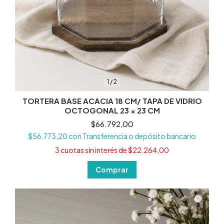
1
/
2
TORTERA BASE ACACIA 18 CM/ TAPA DE VIDRIO
OCTOGONAL 23 × 23 CM
$66.792,00
$56.773,20
con
Transferencia o depósito bancario
3
cuotas sin interés de
$22.264,00