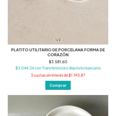
1
/
2
PLATITO UTILITARIO DE PORCELANA FORMA DE
CORAZÓN
$3.581,60
$3.044,36
con
Transferencia o depósito bancario
3
cuotas sin interés de
$1.193,87