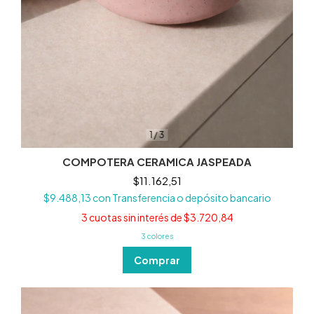
1
/
3
COMPOTERA CERAMICA JASPEADA
$11.162,51
$9.488,13
con
Transferencia o depósito bancario
3
cuotas sin interés de
$3.720,84
3 colores
Comprar