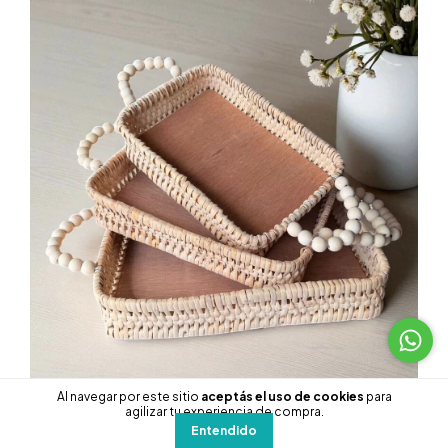
Al navegar por este sitio
aceptás el uso de cookies
para
agilizar tu experiencia de compra.
1
/
2
Entendido