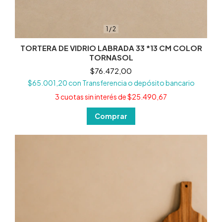
1
/
2
TORTERA DE VIDRIO LABRADA 33 *13 CM COLOR
TORNASOL
$76.472,00
$65.001,20
con
Transferencia o depósito bancario
3
cuotas sin interés de
$25.490,67