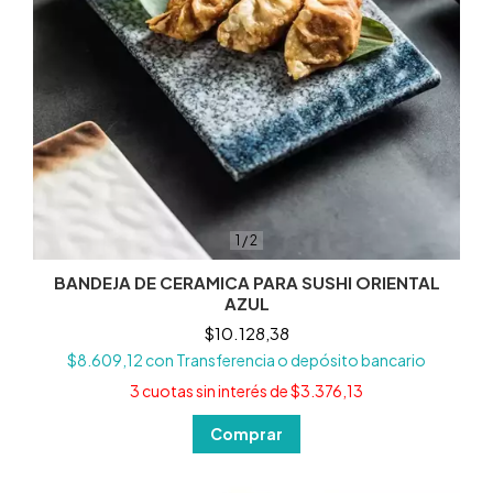
1
/
2
BANDEJA DE CERAMICA PARA SUSHI ORIENTAL
AZUL
$10.128,38
$8.609,12
con
Transferencia o depósito bancario
3
cuotas sin interés de
$3.376,13