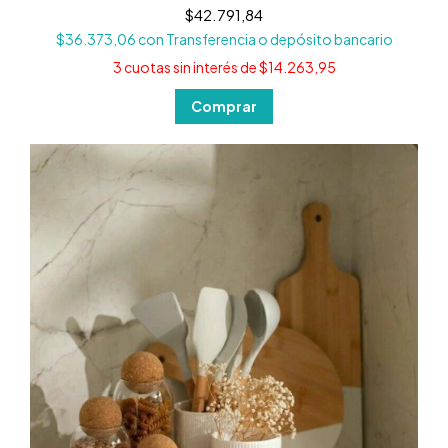
$42.791,84
$36.373,06
con
Transferencia o depósito bancario
3
cuotas sin interés de
$14.263,95