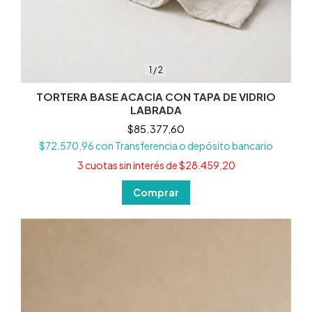
1
/
2
TORTERA BASE ACACIA CON TAPA DE VIDRIO
LABRADA
$85.377,60
$72.570,96
con
Transferencia o depósito bancario
3
cuotas sin interés de
$28.459,20