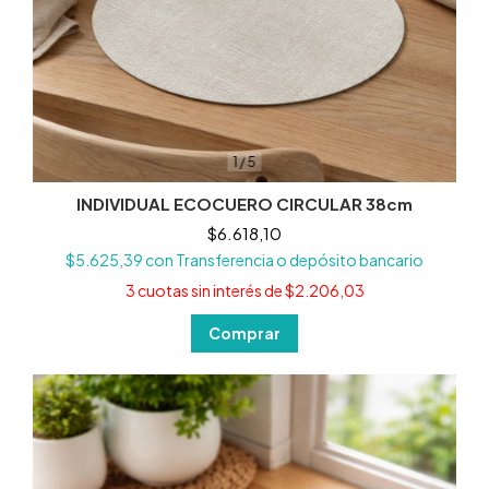
1
/
5
INDIVIDUAL ECOCUERO CIRCULAR 38cm
$6.618,10
$5.625,39
con
Transferencia o depósito bancario
3
cuotas sin interés de
$2.206,03