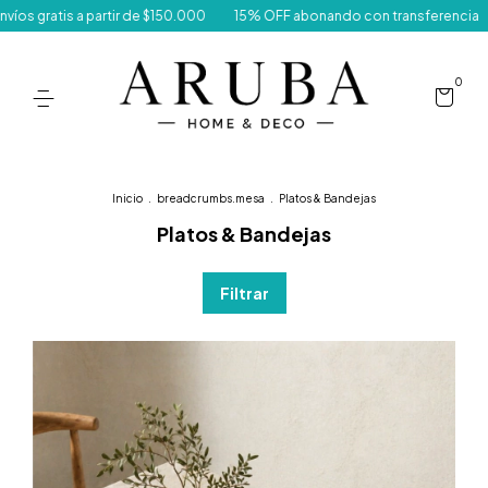
% OFF abonando con transferencia
Despachamos tu compra de 1 a 3 día
0
Inicio
.
breadcrumbs.mesa
.
Platos & Bandejas
Platos & Bandejas
Filtrar