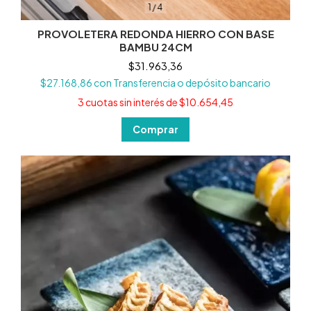
1
/
4
PROVOLETERA REDONDA HIERRO CON BASE
BAMBU 24CM
$31.963,36
$27.168,86
con
Transferencia o depósito bancario
3
cuotas sin interés de
$10.654,45