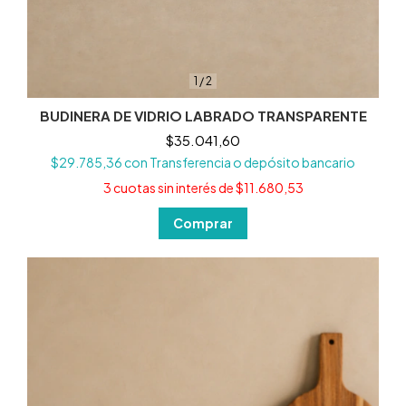
1
/
2
BUDINERA DE VIDRIO LABRADO TRANSPARENTE
$35.041,60
$29.785,36
con
Transferencia o depósito bancario
3
cuotas sin interés de
$11.680,53