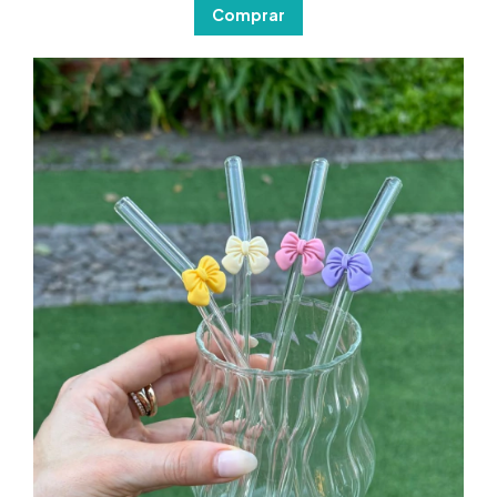
Comprar