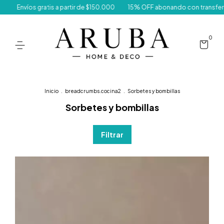
tir de $150.000
15% OFF abonando con transferencia
Despachamos tu
0
Inicio
.
breadcrumbs.cocina2
.
Sorbetes y bombillas
Sorbetes y bombillas
Filtrar