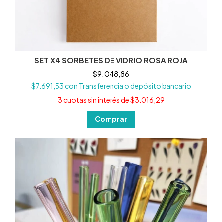
SET X4 SORBETES DE VIDRIO ROSA ROJA
$9.048,86
$7.691,53
con
Transferencia o depósito bancario
3
cuotas sin interés de
$3.016,29