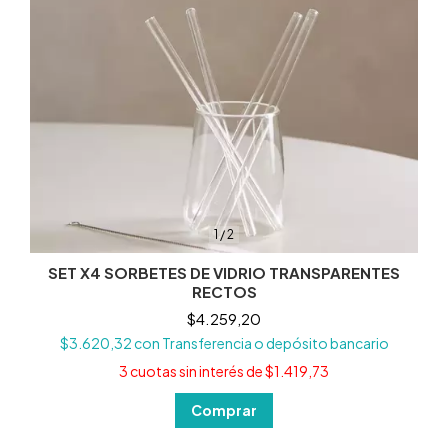
1
/
2
SET X4 SORBETES DE VIDRIO TRANSPARENTES
RECTOS
$4.259,20
$3.620,32
con
Transferencia o depósito bancario
3
cuotas sin interés de
$1.419,73