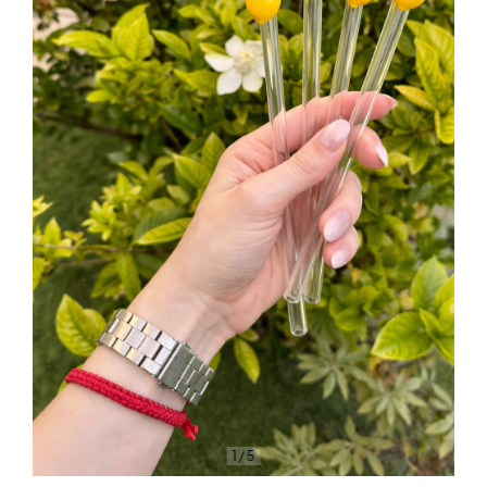
1
/
5