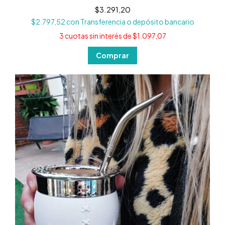
$3.291,20
$2.797,52
con
Transferencia o depósito bancario
3
cuotas sin interés de
$1.097,07