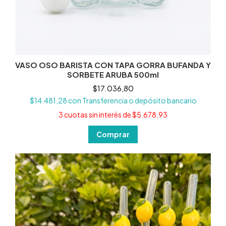
VASO OSO BARISTA CON TAPA GORRA BUFANDA Y
SORBETE ARUBA 500ml
$17.036,80
$14.481,28
con
Transferencia o depósito bancario
3
cuotas sin interés de
$5.678,93