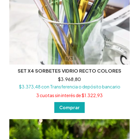
1
/
3
SET X4 SORBETES VIDRIO RECTO COLORES
$3.968,80
$3.373,48
con
Transferencia o depósito bancario
3
cuotas sin interés de
$1.322,93