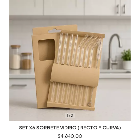
1
/
2
SET X6 SORBETE VIDRIO ( RECTO Y CURVA)
$4.840,00