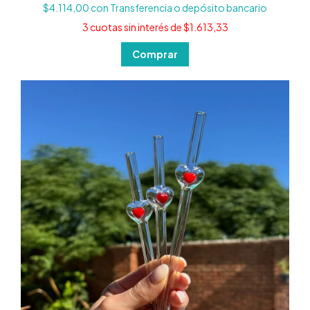
$4.114,00
con
Transferencia o depósito bancario
3
cuotas sin interés de
$1.613,33