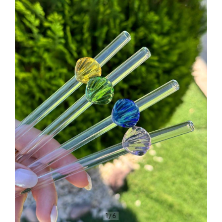
1
/
6